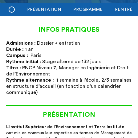
PRÉSENTATION
PROGRAMME
RENTRÉE 
i
INFOS PRATIQUES
Admissions :
Admissions :
Dossier + entretien
Dossier + entretien
Durée :
Durée :
1 an
1 an
Campus :
Campus :
Paris
Paris
Rythme initial :
Rythme initial :
Stage alterné de 132 jours
Stage alterné de 132 jours
Titre :
Titre :
RNCP Niveau 7, Manager en Ingénierie et Droit
RNCP Niveau 7, Manager en Ingénierie et Droit
de l’Environnement
de l’Environnement
Rythme alternance :
Rythme alternance :
1 semaine à l’école, 2/3 semaines
1 semaine à l’école, 2/3 semaines
en structure d’accueil (en fonction d’un calendrier
en structure d’accueil (en fonction d’un calendrier
communiqué)
communiqué)
PRÉSENTATION
L’Institut Supérieur de l’Environnement et Terra Institute
ont mis en commun leur expertise en termes de Management de