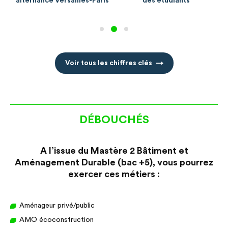
is
des étudiants
métier visé à 6 mois
Voir tous les chiffres clés
DÉBOUCHÉS
A l’issue du Mastère 2 Bâtiment et
Aménagement Durable (bac +5), vous pourrez
exercer ces métiers :
Aménageur privé/public
AMO écoconstruction