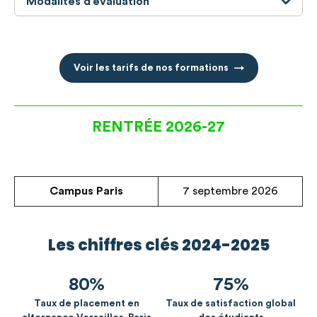
Modalités d’évaluation
Voir les tarifs de nos formations
RENTRÉE 2026-27
Campus Paris
7 septembre 2026
Les chiffres clés 2024-2025
75%
89%
Taux de satisfaction global
Taux d'insertion dans le
S