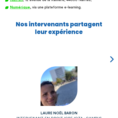
Nantes
, 12 avenue de la Rainière, 44300 Nantes;
Numérique
,
via une plateforme e-learning.
Nos intervenants partagent
leur expérience
LAURE NOËL BARON
L'ENVI