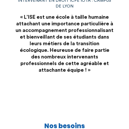
INTERVENANT EN DROIT ICPE IOTA : CAMPUS
DE LYON
« N
« L’ISE est une école à taille humaine
attachant une importance particulière à
prof
un accompagnement professionnalisant
l’envi
et bienveillant de ses étudiants dans
l
leurs métiers de la transition
forcém
écologique. Heureuse de faire partie
de leu
des nombreux intervenants
dans l
professionnels de cette agréable et
à déf
attachante équipe ! »
s’assu
Nos besoins