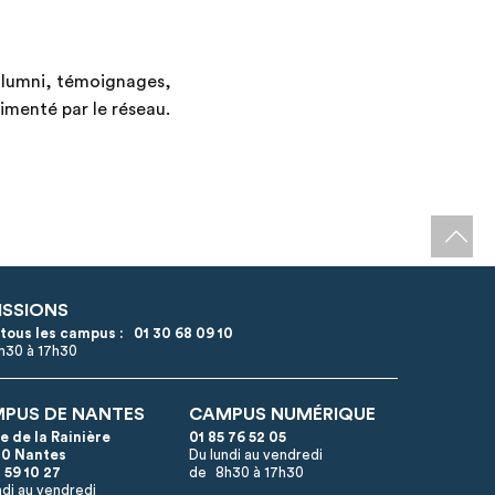
lumni, témoignages,
imenté par le réseau.
ISSIONS
 tous les campus :
01 30 68 09 10
8h30 à 17h30
PUS DE NANTES
CAMPUS NUMÉRIQUE
ue de la Rainière
01 85 76 52 05
0 Nantes
Du lundi au vendredi
 59 10 27
de 8h30 à 17h30
ndi au vendredi