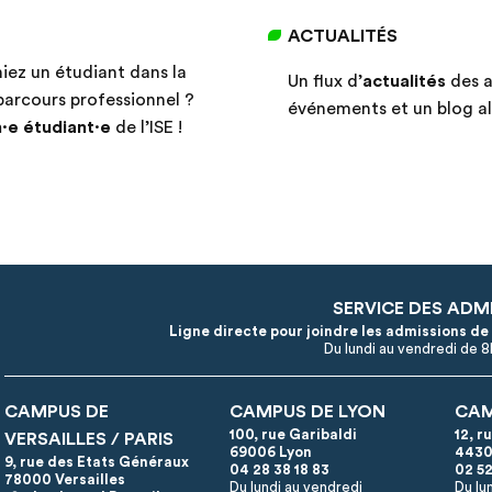
ACTUALITÉS
iez un étudiant dans la
Un flux d’
actualités
des a
parcours professionnel ?
événements et un blog al
·e étudiant·e
de l’ISE !
SERVICE DES ADM
Ligne directe pour joindre les admissions de
Du lundi au vendredi de 
CAMPUS DE
CAMPUS DE LYON
CAM
100, rue Garibaldi
12, r
VERSAILLES / PARIS
69006 Lyon
4430
9, rue des Etats Généraux
04 28 38 18 83
02 52
78000 Versailles
Du lundi au vendredi
Du lu