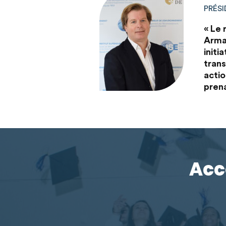
PRÉSI
« Le 
Arman
initi
tran
actio
prena
Acc