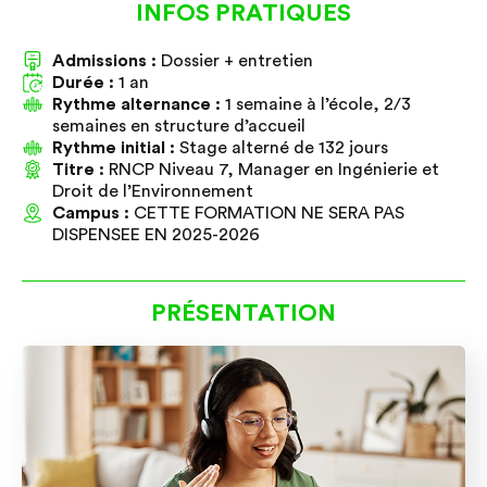
INFOS PRATIQUES
Admissions :
Admissions :
Dossier + entretien
Dossier + entretien
Durée :
Durée :
1 an
1 an
Rythme alternance :
Rythme alternance :
1 semaine à l’école, 2/3
1 semaine à l’école, 2/3
semaines en structure d’accueil
semaines en structure d’accueil
Rythme initial :
Rythme initial :
Stage alterné de 132 jours
Stage alterné de 132 jours
Titre :
Titre :
RNCP Niveau 7, Manager en Ingénierie et
RNCP Niveau 7, Manager en Ingénierie et
Droit de l’Environnement
Droit de l’Environnement
Campus :
Campus :
CETTE FORMATION NE SERA PAS
CETTE FORMATION NE SERA PAS
DISPENSEE EN 2025-2026
DISPENSEE EN 2025-2026
PRÉSENTATION