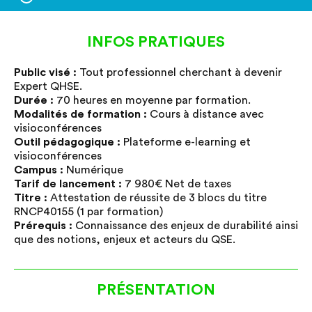
INFOS PRATIQUES
Public visé :
Public visé :
Tout professionnel cherchant à devenir
Tout professionnel cherchant à devenir
Expert QHSE.
Expert QHSE.
Durée :
Durée :
70 heures en moyenne par formation.
70 heures en moyenne par formation.
Modalités de formation :
Modalités de formation :
Cours à distance avec
Cours à distance avec
visioconférences
visioconférences
Outil pédagogique :
Outil pédagogique :
Plateforme e-learning et
Plateforme e-learning et
visioconférences
visioconférences
Campus :
Campus :
Numérique
Numérique
Tarif de lancement :
Tarif de lancement :
7 980€ Net de taxes
7 980€ Net de taxes
Titre :
Titre :
Attestation de réussite de 3 blocs du titre
Attestation de réussite de 3 blocs du titre
RNCP40155 (1 par formation)
RNCP40155 (1 par formation)
Prérequis :
Prérequis :
Connaissance des enjeux de durabilité ainsi
Connaissance des enjeux de durabilité ainsi
que des notions, enjeux et acteurs du QSE.
que des notions, enjeux et acteurs du QSE.
PRÉSENTATION