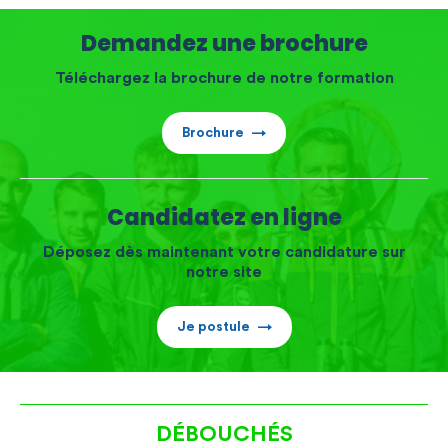
Demandez une brochure
Téléchargez la brochure de notre formation
Brochure
Candidatez en ligne
Déposez dès maintenant votre candidature sur
notre site
Je postule
DÉBOUCHÉS