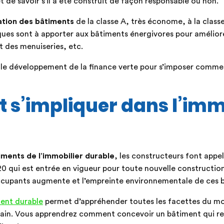
 de savoir s’il a été construit de façon responsable ou non.
cation des bâtiments
de la classe A, très économe, à la class
ues sont à apporter aux bâtiments énergivores pour améliorer 
 des menuiseries, etc.
t le développement de la finance verte pour s’imposer comme
s’impliquer dans l’imm
?
iments de l’immobilier durable
, les constructeurs font appel
qui est entrée en vigueur pour toute nouvelle construction à
ccupants augmente et l’empreinte environnementale de ces 
ent durable
permet d’appréhender toutes les facettes du mo
main. Vous apprendrez comment concevoir un bâtiment qui re