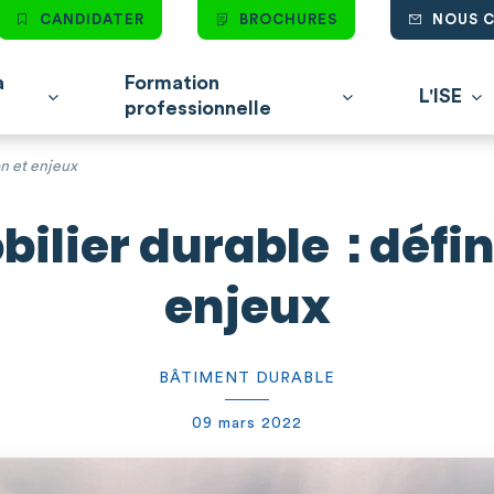
CANDIDATER
BROCHURES
NOUS 
à
Formation
L'ISE
professionnelle
on et enjeux
ilier durable : défin
enjeux
BÂTIMENT DURABLE
09 mars 2022