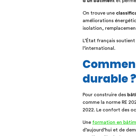
d’un bâtiment
et permet
On trouve une
classifi
améliorations énergétiq
isolation, remplacement
L’État français soutien
l’international.
Comment 
durable 
Pour construire des
bât
comme la norme RE 2020 
2022. Le confort des o
Une
formation en bâtim
d’aujourd’hui et de de