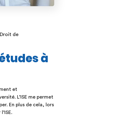
Droit de
 études à
ement et
versité. L’ISE me permet
r. En plus de cela, lors
l’ISE.