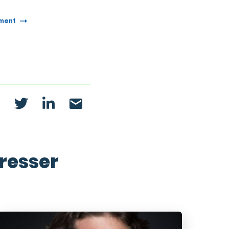
ement
éresser