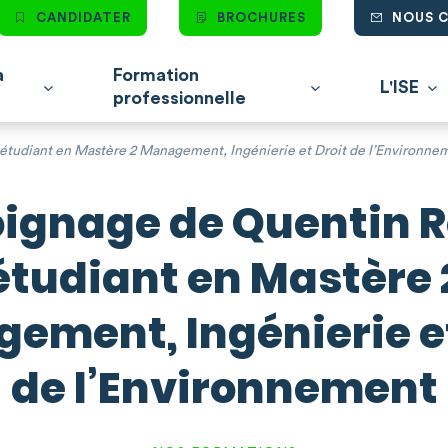
CANDIDATER
BROCHURES
NOUS 
à
Formation
L'ISE
professionnelle
étudiant en Mastère 2 Management, Ingénierie et Droit de l’Environne
ignage de Quentin Ro
étudiant en Mastère 
ement, Ingénierie et
de l’Environnement