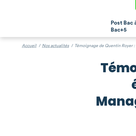
Post Bac 
Bac+5
Accueil
/
Nos actualités
/
Témoignage de Quentin Royer : 
Témo
Manag