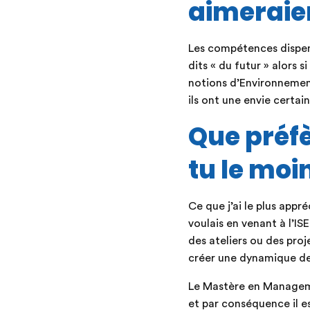
aimeraien
Les compétences dispens
dits « du futur » alors s
notions d’Environnement,
ils ont une envie certai
Que préfè
tu le moi
Ce que j’ai le plus app
voulais en venant à l’I
des ateliers ou des pro
créer une dynamique de 
Le Mastère en Managem
et par conséquence il es