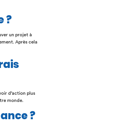
e ?
ver un projet à
nement. Après cela
rais
oir d’action plus
otre monde.
nance ?