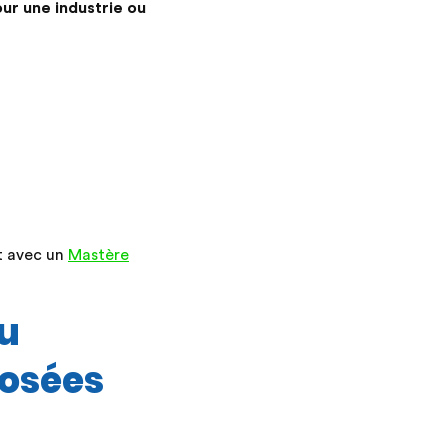
ur une industrie ou
t avec un
Mastère
au
osées