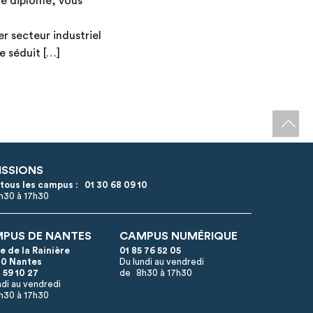
une diplômé, vous
er secteur industriel
e séduit […]
ISSIONS
 tous les campus :
01 30 68 09 10
8h30 à 17h30
PUS DE NANTES
CAMPUS NUMÉRIQUE
ue de la Rainière
01 85 76 52 05
0 Nantes
Du lundi au vendredi
 59 10 27
de 8h30 à 17h30
ndi au vendredi
h30 à 17h30