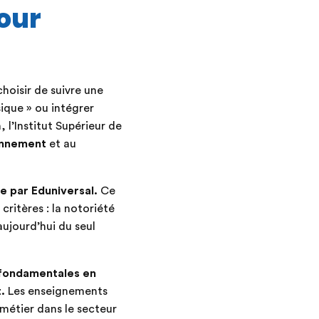
our
choisir de suivre une
sique » ou intégrer
 l’Institut Supérieur de
onnement
et au
e par Eduniversal.
Ce
ritères : la notoriété
 aujourd’hui du seul
fondamentales en
.
Les enseignements
 métier dans le secteur