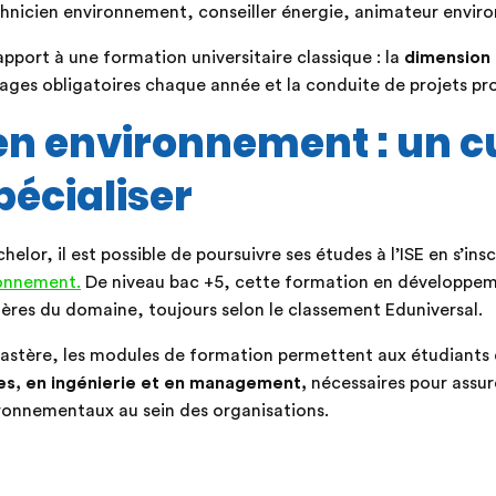
chnicien environnement, conseiller énergie, animateur envi
pport à une formation universitaire classique : la
dimension 
stages obligatoires chaque année et la conduite de projets pr
en environnement : un c
pécialiser
helor, il est possible de poursuivre ses études à l’ISE en s’ins
onnement.
De niveau bac +5, cette formation en développem
tères du domaine, toujours selon le classement Eduniversal.
stère, les modules de formation permettent aux étudiants d
es, en ingénierie et en management,
nécessaires pour assure
ronnementaux au sein des organisations.