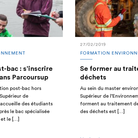
27/02/2019
ONNEMENT
FORMATION ENVIRON
t-bac : s’inscrire
Se former au trai
ans Parcoursup
déchets
tion post-bac hors
Au sein du master environ
 Supérieur de
Supérieur de l’Environnem
 accueille des étudiants
forment au traitement de
rès le bac spécialisée
des déchets est […]
et le […]