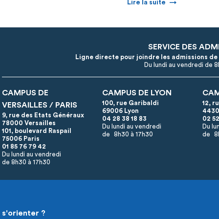
Lire la suite
SERVICE DES ADM
Ligne directe pour joindre les admissions de
Du lundi au vendredi de 
CAMPUS DE
CAMPUS DE LYON
CAM
100, rue Garibaldi
12, r
VERSAILLES / PARIS
69006 Lyon
4430
9, rue des Etats Généraux
04 28 38 18 83
02 52
78000 Versailles
Du lundi au vendredi
Du lu
101, boulevard Raspail
de 8h30 à 17h30
de 8
75006 Paris
01 85 76 79 42
Du lundi au vendredi
de 8h30 à 17h30
s'orienter ?