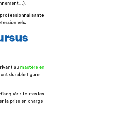
ronnement…).
professionnalisante
ofessionnels.
ursus
crivant au
mastère en
ent durable figure
’acquérir toutes les
r la prise en charge