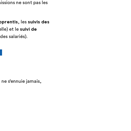
issions ne sont pas les
pprentis
, les
suivis des
le) et le
suivi de
des salariés).
a
 ne s’ennuie jamais,