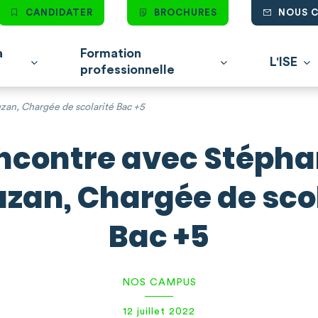
CANDIDATER
BROCHURES
NOUS 
à
Formation
L'ISE
professionnelle
zan, Chargée de scolarité Bac +5
ncontre avec Stépha
zan, Chargée de sco
Bac +5
NOS CAMPUS
12 juillet 2022