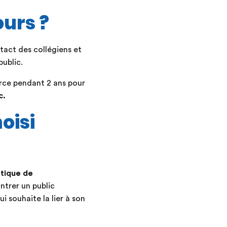
ours ?
ntact des collégiens et
public.
rce pendant 2 ans pour
c.
oisi
atique de
ntrer un public
i souhaite la lier à son