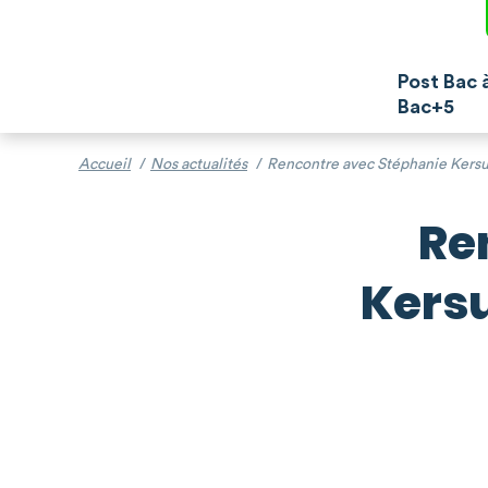
Post Bac 
Bac+5
Accueil
/
Nos actualités
/
Rencontre avec Stéphanie Kersu
Re
Kersu