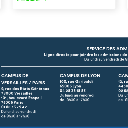
SERVICE DES ADM
Ligne directe pour joindre les admissions de
Du lundi au vendredi de 
CAMPUS DE
CAMPUS DE LYON
CAM
100, rue Garibaldi
12, r
VERSAILLES / PARIS
69006 Lyon
4430
9, rue des Etats Généraux
04 28 38 18 83
02 52
78000 Versailles
Du lundi au vendredi
Du lu
101, boulevard Raspail
de 8h30 à 17h30
de 8
75006 Paris
01 85 76 79 42
Du lundi au vendredi
de 8h30 à 17h30