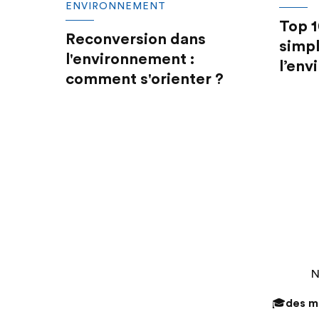
ENVIRONNEMENT
Top 1
Reconversion dans
simpl
l'environnement :
l’en
comment s'orienter ?
N
🎓
des mi