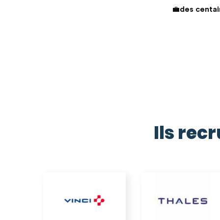
💼
des centai
Ils rec