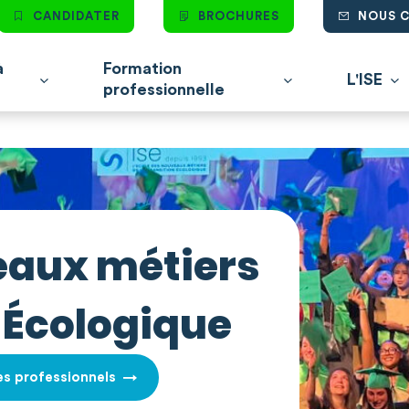
CANDIDATER
BROCHURES
NOUS 
à
Formation
L'ISE
professionnelle
eaux métiers
n Écologique
es professionnels