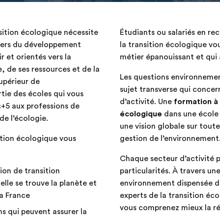
nsition écologique nécessite
Étudiants ou salariés en re
iers du développement
la transition écologique vo
r et orientés vers la
métier épanouissant et qui 
, de ses ressources et de la
Les questions environnemen
Supérieur de
sujet transverse qui concer
rtie des écoles qui vous
d’activité. Une
formation à 
+5 aux professions de
écologique
dans une école 
de l’écologie.
une vision globale sur toute
ition écologique vous
gestion de l’environnement
Chaque secteur d’activité 
ion de transition
particularités. À travers u
lle se trouve la planète et
environnement dispensée da
la France
experts de la transition éco
vous comprenez mieux la réa
ns qui peuvent assurer la