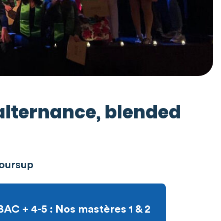
 alternance, blended
coursup
BAC + 4-5 : Nos mastères 1 & 2