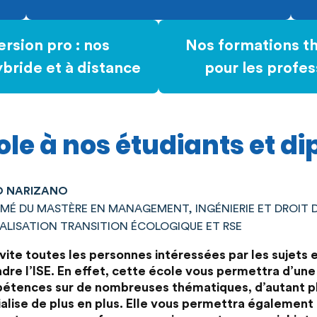
rsion pro : nos
Nos formations t
bride et à distance
pour les profes
ole à nos étudiants et d
 NARIZANO
ÔMÉ DU MASTÈRE EN MANAGEMENT, INGÉNIERIE ET DROIT 
IALISATION TRANSITION ÉCOLOGIQUE ET RSE
nvite toutes les personnes intéressées par les sujet
ndre l’ISE. En effet, cette école vous permettra d’un
tences sur de nombreuses thématiques, d’autant plus
alise de plus en plus. Elle vous permettra également